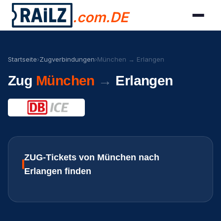
.com.DE
Startseite
›
Zugverbindungen
›
München → Erlangen
Zug
München
→
Erlangen
ZUG-Tickets von München nach
Erlangen finden